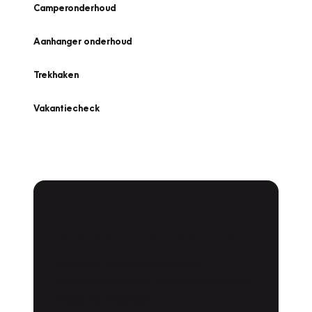
Camperonderhoud
Aanhanger onderhoud
Trekhaken
Vakantiecheck
Plan een
Werkplaatsafspraak
Is uw auto toe aan Onderhoud,
Bandenwissel of een Vakantiecheck? Plan
online een afspraak!