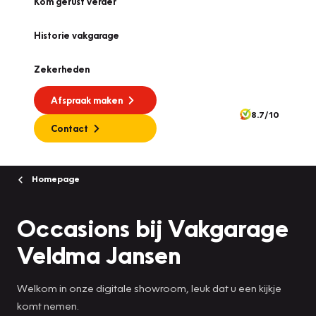
Kom gerust verder
Historie vakgarage
Zekerheden
Afspraak maken
8.7/10
Contact
Homepage
Occasions bij Vakgarage
Veldma Jansen
Welkom in onze digitale showroom, leuk dat u een kijkje
komt nemen.