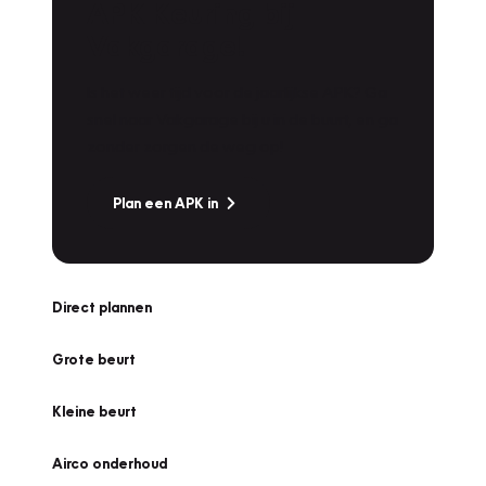
APK Keuring bij
Vakgarage!
Is het weer tijd voor de jaarlijkse APK? Ga
snel naar Vakgarage bij u in de buurt, en ga
zonder zorgen de weg op!
Plan een APK in
Direct plannen
Grote beurt
Kleine beurt
Airco onderhoud