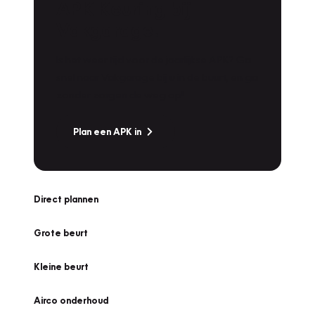
APK Keuring bij
Vakgarage!
Is het weer tijd voor de jaarlijkse APK? Ga
snel naar Vakgarage bij u in de buurt, en ga
zonder zorgen de weg op!
Plan een APK in
Direct plannen
Grote beurt
Kleine beurt
Airco onderhoud