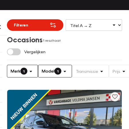
Filteren
Occasions
1 resultaat
Vergelijken
Merk
Model
Transmissie
Prijs
1
1