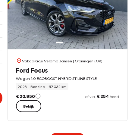
Vakgarage Veldma Jansen
| Groningen (GR)
Ford Focus
Wagon 1.0 ECOBOOST HYBRID ST LINE STYLE
2023
Benzine
67.032 km
€ 20.950
€ 254
of v.a.
/mnd
Bekijk