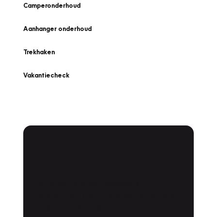
Camperonderhoud
Aanhanger onderhoud
Trekhaken
Vakantiecheck
Plan een
Werkplaatsafspraak
Is uw auto toe aan Onderhoud,
Bandenwissel of een Vakantiecheck? Plan
online een afspraak!