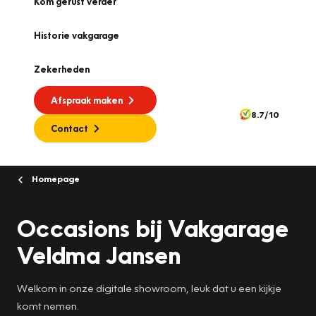
Kom gerust verder
Historie vakgarage
Zekerheden
Afspraak maken
8.7/10
Contact
Homepage
Occasions bij Vakgarage
Veldma Jansen
Welkom in onze digitale showroom, leuk dat u een kijkje
komt nemen.