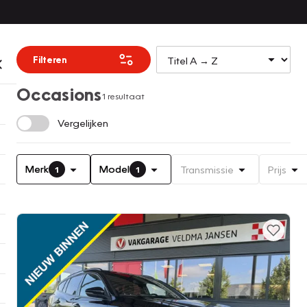
Filteren
Occasions
1 resultaat
Vergelijken
Merk
Model
Transmissie
Prijs
1
1