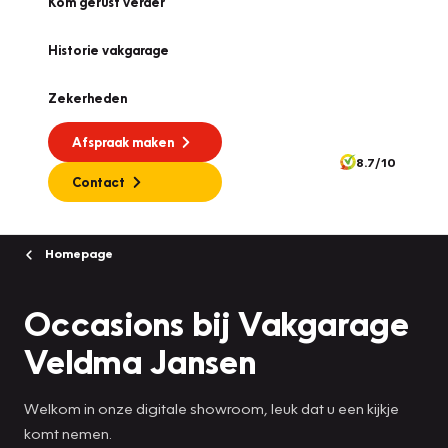
Kom gerust verder
Historie vakgarage
Zekerheden
Afspraak maken
8.7/10
Contact
Homepage
Occasions bij Vakgarage
Veldma Jansen
Welkom in onze digitale showroom, leuk dat u een kijkje
komt nemen.