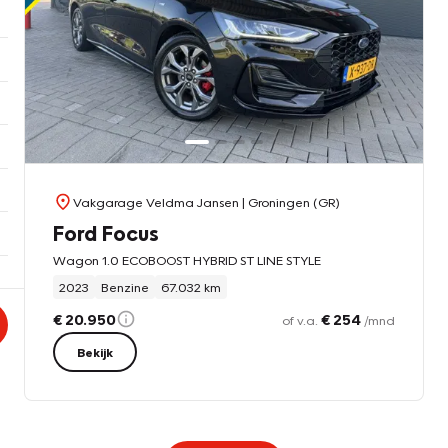
Vakgarage Veldma Jansen
| Groningen (GR)
Ford Focus
Wagon 1.0 ECOBOOST HYBRID ST LINE STYLE
2023
Benzine
67.032 km
€ 20.950
€ 254
of v.a.
/mnd
Bekijk