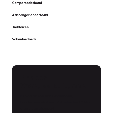
Camperonderhoud
Aanhanger onderhoud
Trekhaken
Vakantiecheck
Plan een
Werkplaatsafspraak
Is uw auto toe aan Onderhoud,
Bandenwissel of een Vakantiecheck? Plan
online een afspraak!