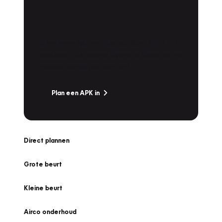
APK Keuring bij
Vakgarage!
Is het weer tijd voor de jaarlijkse APK? Ga
snel naar Vakgarage bij u in de buurt, en ga
zonder zorgen de weg op!
Plan een APK in
Direct plannen
Grote beurt
Kleine beurt
Airco onderhoud