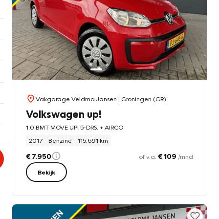
Vakgarage Veldma Jansen
| Groningen (GR)
Volkswagen up!
1.0 BMT MOVE UP! 5-DRS. + AIRCO
2017
Benzine
115.691 km
€ 7.950
€ 109
of v.a.
/mnd
Bekijk