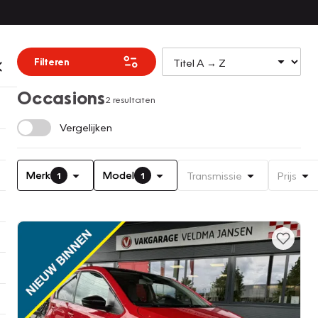
Filteren
Occasions
2 resultaten
Vergelijken
Merk
Model
Transmissie
Prijs
1
1