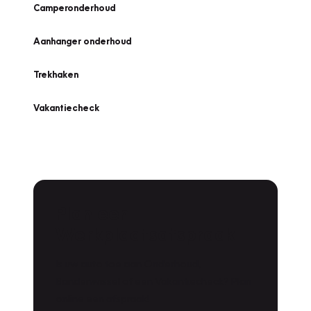
Camperonderhoud
Aanhanger onderhoud
Trekhaken
Vakantiecheck
Plan een
Werkplaatsafspraak
Is uw auto toe aan Onderhoud,
Bandenwissel of een Vakantiecheck? Plan
online een afspraak!