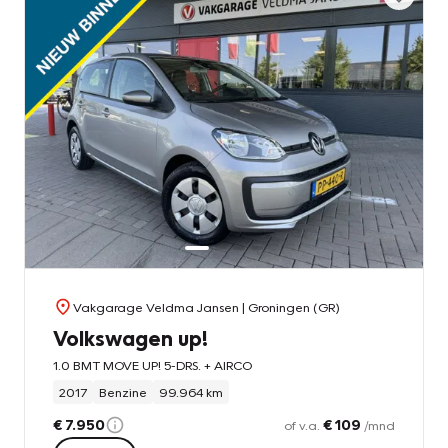
Vakgarage Veldma Jansen
| Groningen (GR)
Volkswagen up!
1.0 BMT MOVE UP! 5-DRS. + AIRCO
2017
Benzine
99.964 km
€ 7.950
€ 109
of v.a.
/mnd