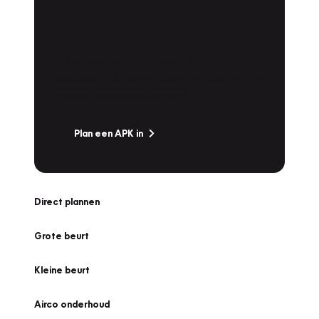
APK Keuring bij
Vakgarage!
Is het weer tijd voor de jaarlijkse APK? Ga
snel naar Vakgarage bij u in de buurt, en ga
zonder zorgen de weg op!
Plan een APK in
Direct plannen
Grote beurt
Kleine beurt
Airco onderhoud