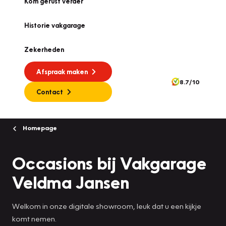
Kom gerust verder
Historie vakgarage
Zekerheden
Afspraak maken
8.7/10
Contact
Homepage
Occasions bij Vakgarage
Veldma Jansen
Welkom in onze digitale showroom, leuk dat u een kijkje
komt nemen.