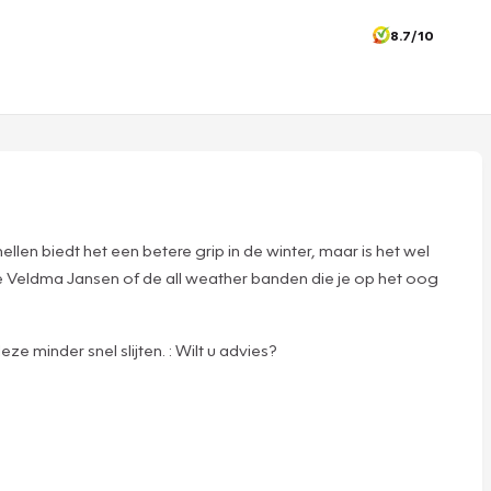
8.7/10
en biedt het een betere grip in de winter, maar is het wel
e Veldma Jansen of de all weather banden die je op het oog
ze minder snel slijten. : Wilt u advies?