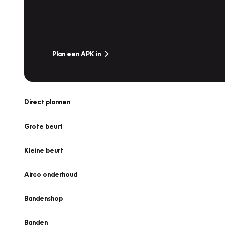
APK Keuring bij Vakgarage!
Is het weer tijd voor de jaarlijkse APK? Ga snel naar V
Plan een APK in
Direct plannen
Grote beurt
Kleine beurt
Airco onderhoud
Bandenshop
Banden