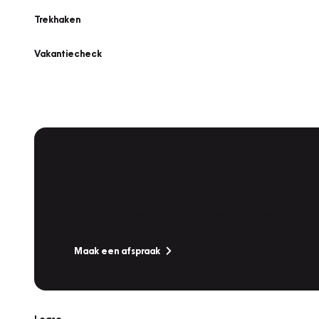
Trekhaken
Vakantiecheck
Plan een
Werkplaatsafspraak
Is uw auto toe aan Onderhoud, Bandenwissel of een Va
Maak een afspraak