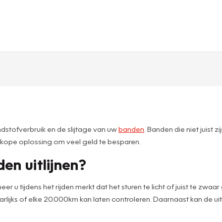
andstofverbruik en de slijtage van uw
banden
. Banden die niet juist 
dkope oplossing om veel geld te besparen.
n uitlijnen?
eer u tijdens het rijden merkt dat het sturen te licht of juist te zw
st jaarlijks of elke 20.000km kan laten controleren. Daarnaast kan de