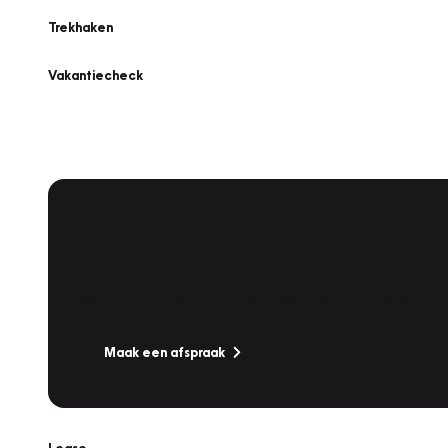
Trekhaken
Vakantiecheck
Plan een
Werkplaatsafspraak
Is uw auto toe aan Onderhoud, Bandenwissel of een Va
Maak een afspraak