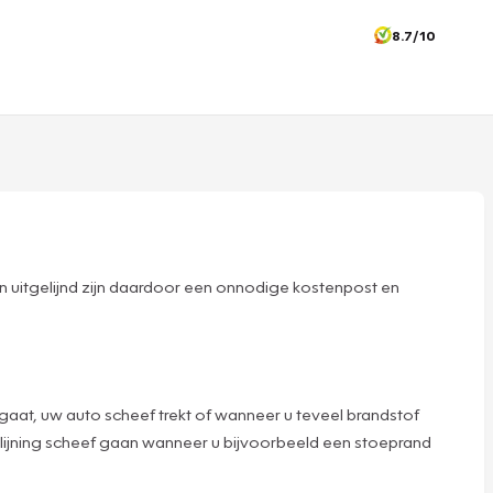
8.7/10
zijn uitgelijnd zijn daardoor een onnodige kostenpost en
aar gaat, uw auto scheef trekt of wanneer u teveel brandstof
 uitlijning scheef gaan wanneer u bijvoorbeeld een stoeprand