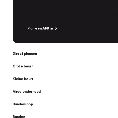
APK Keuring bij Vakgarage!
Is het weer tijd voor de jaarlijkse APK? Ga snel naar V
Plan een APK in
Direct plannen
Grote beurt
Kleine beurt
Airco onderhoud
Bandenshop
Banden