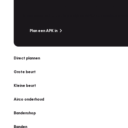
APK Keuring bij Vakgarage!
Is het weer tijd voor de jaarlijkse APK? Ga snel naar V
Plan een APK in
Direct plannen
Grote beurt
Kleine beurt
Airco onderhoud
Bandenshop
Banden