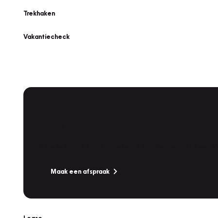
Trekhaken
Vakantiecheck
Plan een
Werkplaatsafspraak
Is uw auto toe aan Onderhoud, Bandenwissel of een Va
Maak een afspraak