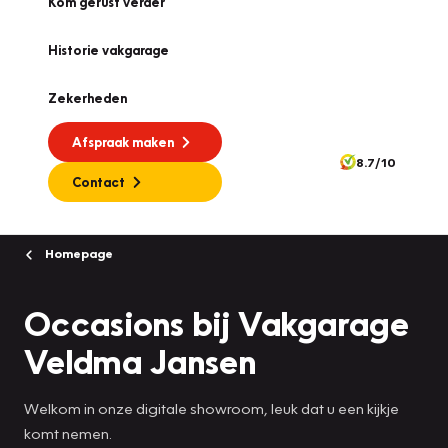
Kom gerust verder
Historie vakgarage
Zekerheden
Afspraak maken
8.7/10
Contact
Homepage
Occasions bij Vakgarage
Veldma Jansen
Welkom in onze digitale showroom, leuk dat u een kijkje
komt nemen.