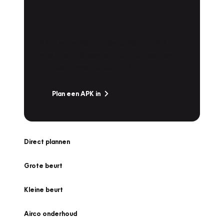
APK Keuring bij
Vakgarage!
Is het weer tijd voor de jaarlijkse APK? Ga
snel naar Vakgarage bij u in de buurt, en ga
zonder zorgen de weg op!
Plan een APK in
Direct plannen
Grote beurt
Kleine beurt
Airco onderhoud