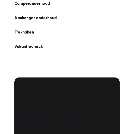
Camperonderhoud
Aanhanger onderhoud
Trekhaken
Vakantiecheck
Plan een
Werkplaatsafspraak
Is uw auto toe aan Onderhoud,
Bandenwissel of een Vakantiecheck? Plan
online een afspraak!