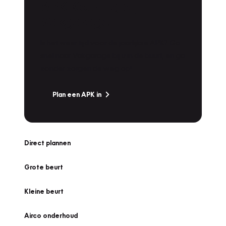
APK Keuring bij
Vakgarage!
Is het weer tijd voor de jaarlijkse APK? Ga
snel naar Vakgarage bij u in de buurt, en ga
zonder zorgen de weg op!
Plan een APK in
Direct plannen
Grote beurt
Kleine beurt
Airco onderhoud