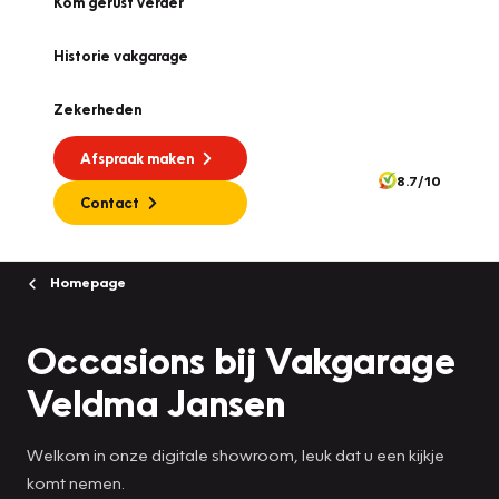
Kom gerust verder
Historie vakgarage
Zekerheden
Afspraak maken
8.7/10
Contact
Homepage
Occasions bij Vakgarage
Veldma Jansen
Welkom in onze digitale showroom, leuk dat u een kijkje
komt nemen.