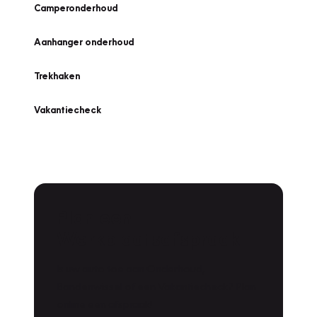
Camperonderhoud
Aanhanger onderhoud
Trekhaken
Vakantiecheck
Plan een
Werkplaatsafspraak
Is uw auto toe aan Onderhoud,
Bandenwissel of een Vakantiecheck? Plan
online een afspraak!