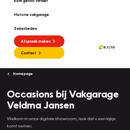
Kom gerust verder
Historie vakgarage
Zekerheden
Afspraak maken
8.7/10
Contact
Homepage
Occasions bij Vakgarage
Veldma Jansen
Welkom in onze digitale showroom, leuk dat u een kijkje
komt nemen.