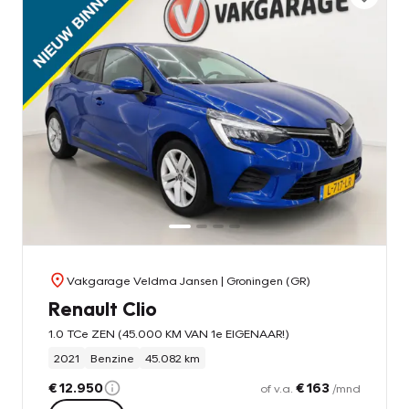
Vakgarage Veldma Jansen
| Groningen (GR)
Renault Clio
1.0 TCe ZEN (45.000 KM VAN 1e EIGENAAR!)
2021
Benzine
45.082 km
€ 12.950
€ 163
of v.a.
/mnd