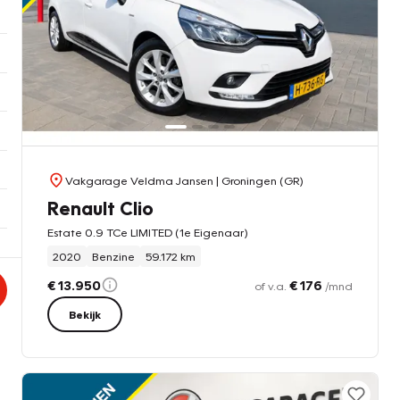
Vakgarage Veldma Jansen
| Groningen (GR)
Renault Clio
Estate 0.9 TCe LIMITED (1e Eigenaar)
2020
Benzine
59.172 km
€ 13.950
€ 176
of v.a.
/mnd
Bekijk