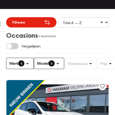
Filteren
Occasions
3 resultaten
Vergelijken
Merk
Model
Transmissie
Prijs
1
1