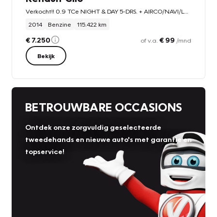
Verkocht!! 0.9 TCe NIGHT & DAY 5-DRS. + AIRCO/NAVI/LMV/PDC/CRUISE
2014
Benzine
115.422 km
€ 7.250
€ 99
of v.a.
/mnd
Bekijk
BETROUWBARE OCCASIONS
Ontdek onze zorgvuldig geselecteerde
tweedehands en nieuwe auto's met garantie en
topservice!