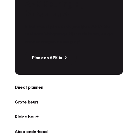
APK Keuring bij
Vakgarage!
Is het weer tijd voor de jaarlijkse APK? Ga
snel naar Vakgarage bij u in de buurt, en ga
zonder zorgen de weg op!
Plan een APK in
Direct plannen
Grote beurt
Kleine beurt
Airco onderhoud