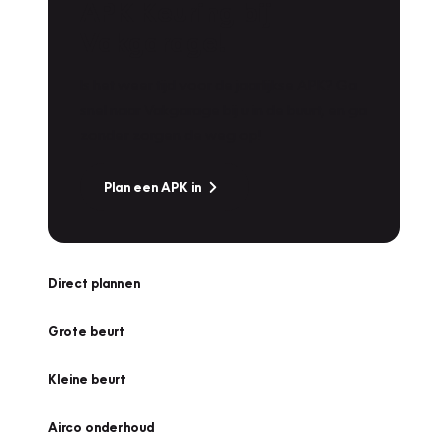
APK Keuring bij
Vakgarage!
Is het weer tijd voor de jaarlijkse APK? Ga
snel naar Vakgarage bij u in de buurt, en ga
zonder zorgen de weg op!
Plan een APK in
Direct plannen
Grote beurt
Kleine beurt
Airco onderhoud