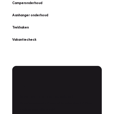
Camperonderhoud
Aanhanger onderhoud
Trekhaken
Vakantiecheck
Plan een
Werkplaatsafspraak
Is uw auto toe aan Onderhoud,
Bandenwissel of een Vakantiecheck? Plan
online een afspraak!