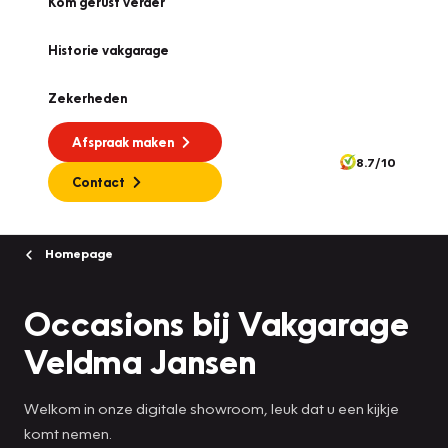
Kom gerust verder
Historie vakgarage
Zekerheden
Afspraak maken
8.7/10
Contact
Homepage
Occasions bij Vakgarage
Veldma Jansen
Welkom in onze digitale showroom, leuk dat u een kijkje
komt nemen.