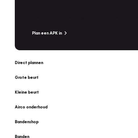
APK Keuring bij Vakgarage!
Is het weer tijd voor de jaarlijkse APK? Ga snel naar V
Plan een APK in
Direct plannen
Grote beurt
Kleine beurt
Airco onderhoud
Bandenshop
Banden