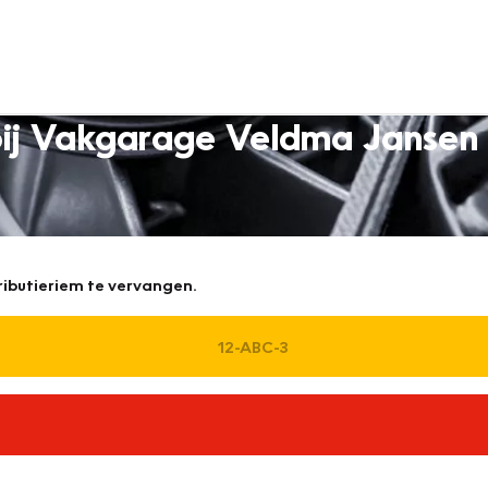
bij Vakgarage Veldma Jansen 
ributieriem te vervangen.