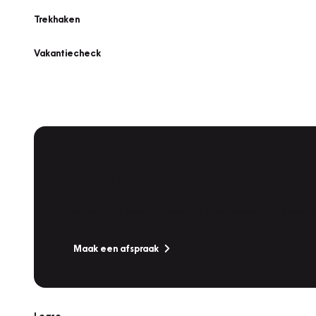
Trekhaken
Vakantiecheck
Plan een
Werkplaatsafspraak
Is uw auto toe aan Onderhoud, Bandenwissel of een Va
Maak een afspraak