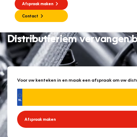
Afspraak maken
Contact
Distributieriem vervangen 
Onderhoud en reparatie
Voor uw kenteken in en maak een afspraak om uw dist
Afspraak maken