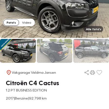
Foto's
Video
Alle foto's
Vakgarage Veldma Jansen
Citroën C4 Cactus
1.2 PT BUSINESS EDITION
2017
|
Benzine
|
92.798 km