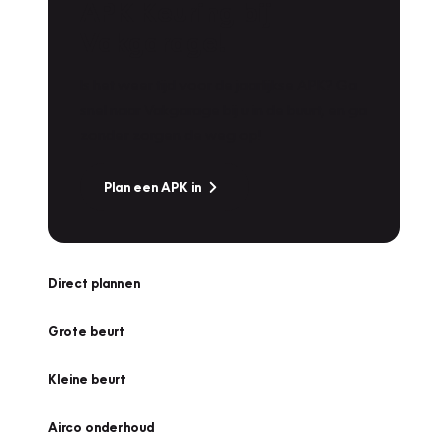
APK Keuring bij
Vakgarage!
Is het weer tijd voor de jaarlijkse APK? Ga
snel naar Vakgarage bij u in de buurt, en ga
zonder zorgen de weg op!
Plan een APK in
Direct plannen
Grote beurt
Kleine beurt
Airco onderhoud