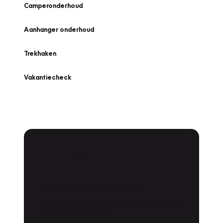
Camperonderhoud
Aanhanger onderhoud
Trekhaken
Vakantiecheck
Plan een
Werkplaatsafspraak
Is uw auto toe aan Onderhoud,
Bandenwissel of een Vakantiecheck? Plan
online een afspraak!