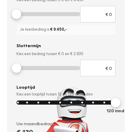
Je leenbedrag is
€ 9.450
,-
Slottermijn
Kies een bedrag tussen
€ 0
en
€ 2.835
Looptijd
Kies een looptijd tussen
12
en
120
maanden
120
mnd
Uw maandbedrag:
€ 130
,-