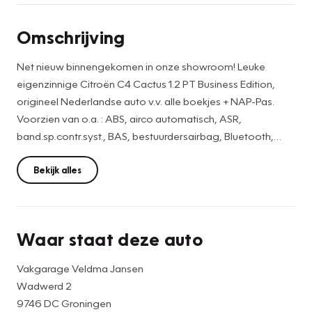
Omschrijving
Net nieuw binnengekomen in onze showroom! Leuke
eigenzinnige Citroën C4 Cactus 1.2 PT Business Edition,
origineel Nederlandse auto v.v. alle boekjes + NAP-Pas.
Voorzien van o.a. : ABS, airco automatisch, ASR,
band.sp.contr.syst., BAS, bestuurdersairbag, Bluetooth,
boordcomputer, buitensp. elektr. verst., buitenspiegels
verwarmb.,
Bekijk alles
buitentemperatuurmeter, centr.verg. met afst.bed., cruise
control, dakrails, dimlichten aut., EBD, elektrische ramen
voor, ESP, hoofd airbag(s) v., in delen neerkl. achterb.,
Waar staat deze auto
LED dagrijverlichting, mistlampen voor, multimedia-
voorbereiding, navigatie full map, parkeersensor achter,
Vakgarage Veldma Jansen
passagiersairbag, radio, regensensor, startblokkering,
Wadwerd 2
stoel best. hoogte verst., stuurbekr. snelheidsafh., stuur
9746 DC Groningen
leder, stuur multifunctioneel, stuur verstelbaar, zij airbag(s)