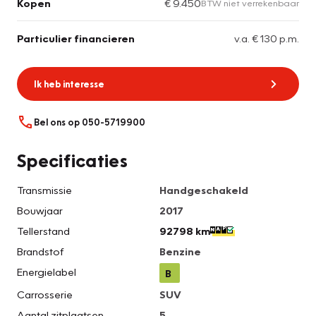
Kopen
€ 9.450
BTW niet verrekenbaar
Particulier financieren
v.a. € 130 p.m.
Ik heb interesse
Bel ons op 050-5719900
Specificaties
Transmissie
Handgeschakeld
Bouwjaar
2017
Tellerstand
92798 km
Brandstof
Benzine
Energielabel
B
Carrosserie
SUV
Aantal zitplaatsen
5